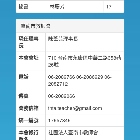
秘書
林慶芳
17
臺南市教師會
現任理事
陳葦芸理事長
長
本會會址
710 台南市永康區中華二路358巷
26號
電話
06-2089766 06-2086929 06-
2082712
傳真
06-2089066
會務信箱
tnta.teacher@gmail.com
統一編號
17657846
本會銀行
社團法人臺南市教師會
戶名