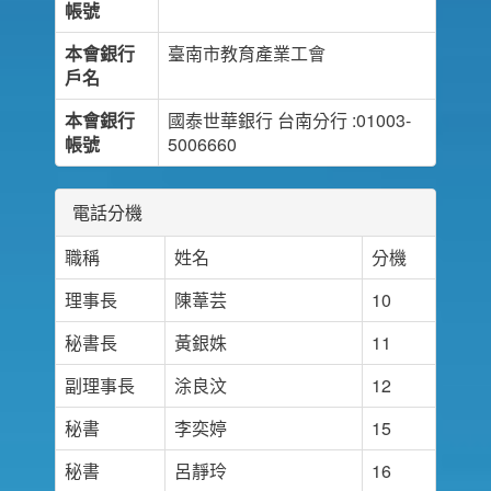
帳號
本會銀行
臺南市教育產業工會
戶名
本會銀行
國泰世華銀行 台南分行 :01003-
帳號
5006660
電話分機
職稱
姓名
分機
理事長
陳葦芸
10
秘書長
黃銀姝
11
副理事長
涂良汶
12
秘書
李奕婷
15
秘書
呂靜玲
16