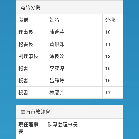
電話分機
職稱
姓名
分機
理事長
陳葦芸
10
秘書長
黃銀姝
11
副理事長
涂良汶
12
秘書
李奕婷
15
秘書
呂靜玲
16
秘書
林慶芳
17
臺南市教師會
現任理事
陳葦芸理事長
長