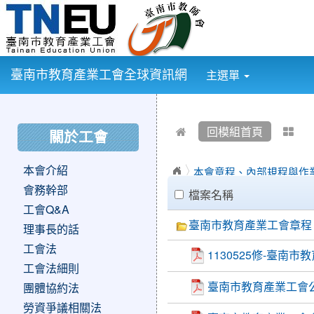
:::
臺南市教育產業工會全球資訊網
主選單
:::
:::
回模組首頁
關於工會
本會介紹
本會章程、內部規程與作
clickAll
會務幹部
檔案名稱
工會Q&A
臺南市教育產業工會章程
理事長的話
工會法
1130525修-臺
工會法細則
臺南市教育產業工會
團體協約法
勞資爭議相關法