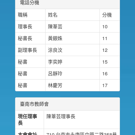
電話分機
職稱
姓名
分機
理事長
陳葦芸
10
秘書長
黃銀姝
11
副理事長
涂良汶
12
秘書
李奕婷
15
秘書
呂靜玲
16
秘書
林慶芳
17
臺南市教師會
現任理事
陳葦芸理事長
長
本會會址
710 台南市永康區中華二路358巷