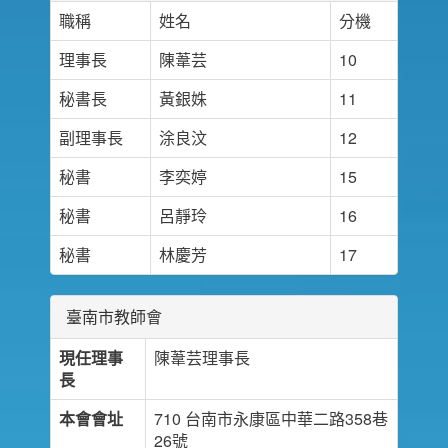
職稱
姓名
分機
理事長
陳葦芸
10
秘書長
黃銀姝
11
副理事長
涂良汶
12
秘書
李奕婷
15
秘書
呂靜玲
16
秘書
林慶芳
17
臺南市教師會
現任理事
陳葦芸理事長
長
本會會址
710 台南市永康區中華二路358巷
26號