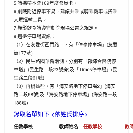
5.請攜帶本會109年度會員卡。
6.劇院附近停車不易，建議共乘或騎乘機車或搭乘
大眾運輸工具。
7.觀影飲食請遵守劇院現場公告之規定。
8.週邊停車場資訊：
（1）在友愛街西門路口，有「俥亭停車場」(友愛
街177號)
（2）民生路國華街兩側，分別有「郭綜合醫院停
車塔」(民生路二段23號旁)及「Times停車場」(民
生路二段61號)
（3）再稍遠些，有「海安路地下停車場2」(海安
路二段98號)及「海安路地下停車場」(海安路一段
188號)
錄取名單如下 <依姓氏排序>
任教學校
教師姓名
任教學校
教