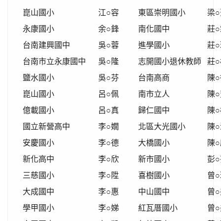
崑山國小
江○容
東區崇明國小
梁○
永康國小
余○鋒
南化國中
莊○
台南建興國中
吳○蓉
進學國小
莊○
台南市立永康國中
吳○隆
志開國小退休教師
莊○
鹽水國小
吳○芬
台南高商
陳○
崑山國小
呂○佩
南市立人
陳○
億載國小
呂○真
歸仁國中
陳○
國立新營高中
李○嫺
北區大光國小
陳○
安慶國小
李○德
大橋國小
陳○
新化高中
李○欣
新市國小
彭○
三慈國小
李○陞
喜樹國小
曾○
大成國中
李○惠
中山國中
曾○
學甲國小
李○娣
紅瓦厝國小
曾○