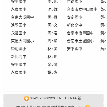
安平國中
李○凱
仁德國小
黃○
永康國小
沈○韓
台南市立中山國中
黃○
台南大成國中
周○嫺
安定國小
黃○
進學國小
周○文
新化高中
黃○
永福國小
周○君
台南市後甲國中
黃○
東區大同國小
周○潔
台南市土城國小
黃○
崇明國小
林○美
安平國中
黃○
新化高中
林○坤
安平國中
金○凝
永康國小
姚○惠
09-24 20200923_TNEU_TNTA-新...