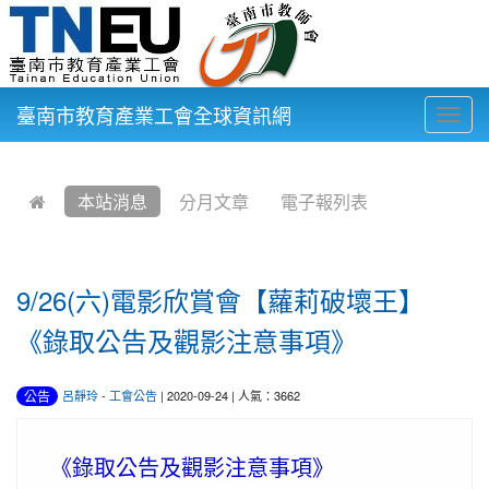
臺南市教育產業工會全球資訊網
Togg
navig
:::
本站消息
分月文章
電子報列表
9/26(六)電影欣賞會【蘿莉破壞王】
《錄取公告及觀影注意事項》
公告
呂靜玲
-
工會公告
| 2020-09-24 | 人氣：3662
《錄取公告及觀影注意事項》