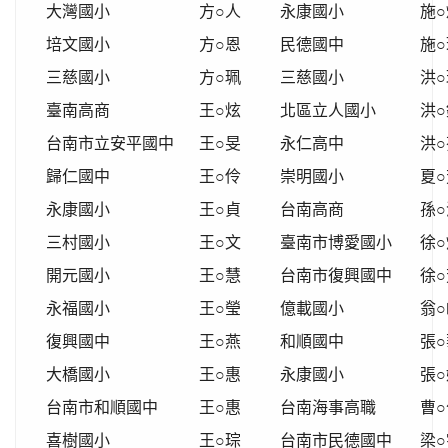
大灣國小
方○人
永康國小
施○
培文國小
方○恩
民德國中
施○
三慈國小
方○珮
三慈國小
洪○
臺南高商
王○炫
北區立人國小
洪○
台南市立安平國中
王○旻
永仁高中
洪○
歸仁國中
王○伶
崇明國小
夏○
永康國小
王○貞
台南高商
孫○
三村國小
王○文
臺南市博愛國小
徐○
開元國小
王○慧
台南市復興國中
徐○
永福國小
王○瑩
億載國小
翁○
復興國中
王○燕
和順國中
張○
大橋國小
王○惠
永康國小
張○
台南市和順國中
王○惠
台南海事高職
曹○
喜樹國小
王○琮
台南市民德國中
梁○