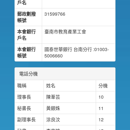
戶名
郵政劃撥
31599766
帳號
本會銀行
臺南市教育產業工會
戶名
本會銀行
國泰世華銀行 台南分行 :01003-
帳號
5006660
電話分機
職稱
姓名
分機
理事長
陳葦芸
10
秘書長
黃銀姝
11
副理事長
涂良汶
12