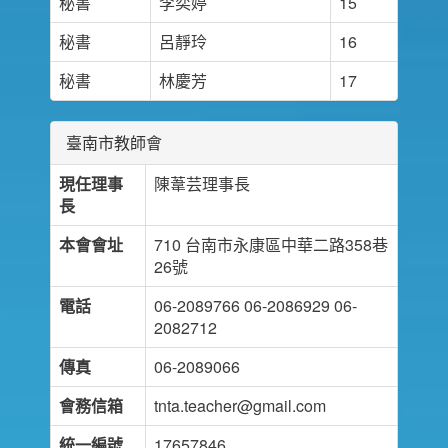
秘書
李奕婷
15
秘書
呂靜玲
16
秘書
林慶芳
17
臺南市教師會
現任理事
陳葦芸理事長
長
本會會址
710 台南市永康區中華二路358巷
26號
電話
06-2089766 06-2086929 06-
2082712
傳真
06-2089066
會務信箱
tnta.teacher@gmail.com
統一編號
17657846