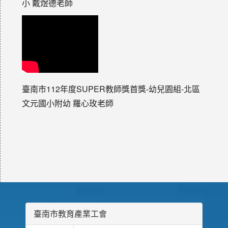
小 戴煜德老師
臺南市112年度SUPER教師獎首獎-幼兒園組-北區
文元國小附幼 羅心玫老師
臺南市教育產業工會