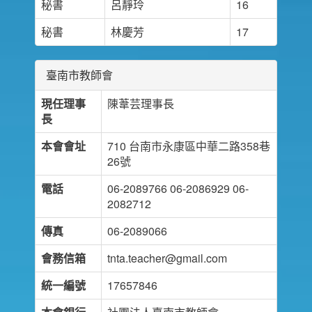
秘書
呂靜玲
16
秘書
林慶芳
17
臺南市教師會
現任理事
陳葦芸理事長
長
本會會址
710 台南市永康區中華二路358巷
26號
電話
06-2089766 06-2086929 06-
2082712
傳真
06-2089066
會務信箱
tnta.teacher@gmail.com
統一編號
17657846