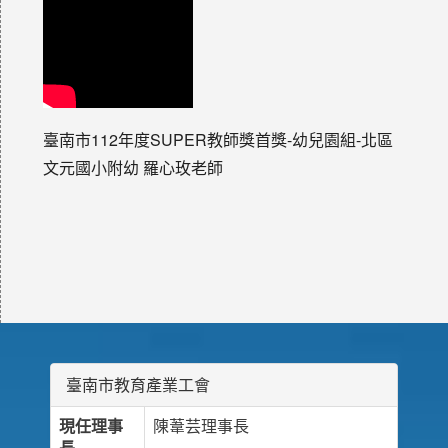
臺南市112年度SUPER教師獎首獎-幼兒園組-北區
文元國小附幼 羅心玫老師
臺南市教育產業工會
現任理事
陳葦芸理事長
長