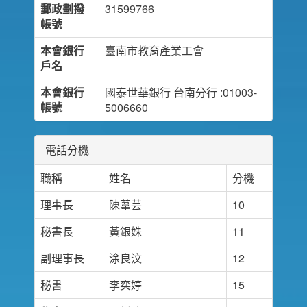
郵政劃撥
31599766
帳號
本會銀行
臺南市教育產業工會
戶名
本會銀行
國泰世華銀行 台南分行 :01003-
帳號
5006660
電話分機
職稱
姓名
分機
理事長
陳葦芸
10
秘書長
黃銀姝
11
副理事長
涂良汶
12
秘書
李奕婷
15