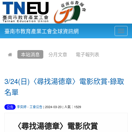
臺南市教育產業工會全球資訊網
Togg
navig
:::
本站消息
分月文章
電子報列表
3/24(日)〈尋找湯德章〉電影欣賞-錄取
名單
公告
李奕婷
-
工會公告
| 2024-03-20 | 人氣：1529
〈尋找湯德章〉電影欣賞