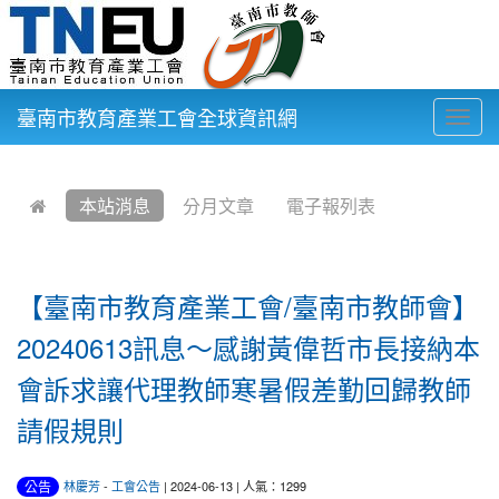
臺南市教育產業工會全球資訊網
Togg
navig
:::
本站消息
分月文章
電子報列表
【臺南市教育產業工會/臺南市教師會】
20240613訊息～感謝黃偉哲市長接納本
會訴求讓代理教師寒暑假差勤回歸教師
請假規則
公告
林慶芳
-
工會公告
| 2024-06-13 | 人氣：1299