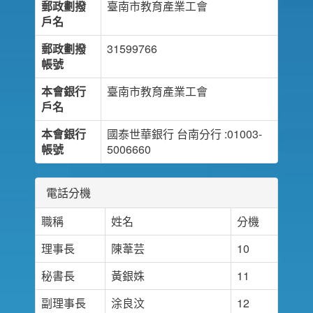
郵政劃撥
臺南市教育產業工會
戶名
郵政劃撥
31599766
帳號
本會銀行
臺南市教育產業工會
戶名
本會銀行
國泰世華銀行 台南分行 :01003-
帳號
5006660
電話分機
職稱
姓名
分機
理事長
陳葦芸
10
秘書長
黃銀姝
11
副理事長
涂良汶
12