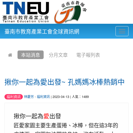
臺南市教育產業工會全球資訊網
Togg
navig
:::
本站消息
分月文章
電子報列表
揪你一起為愛出發~ 孔媽媽冰棒熱銷中
福利資訊
林慶芳
-
福利資訊
| 2023-04-13 | 人氣：1489
揪你一起為
愛
出發
匠愛家園主要生產蛋捲、冰棒，但在這3年的