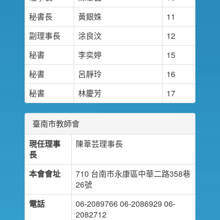
秘書長
黃銀姝
11
副理事長
涂良汶
12
秘書
李奕婷
15
秘書
呂靜玲
16
秘書
林慶芳
17
臺南市教師會
現任理事
陳葦芸理事長
長
本會會址
710 台南市永康區中華二路358巷
26號
電話
06-2089766 06-2086929 06-
2082712