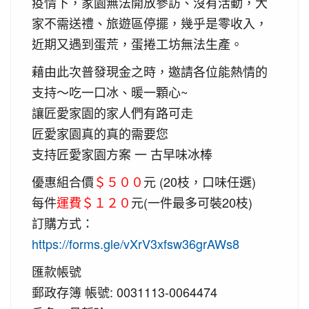
疫情下，家園無法開放參訪、沒有活動，大
家不需送禮、旅遊區停擺，幾乎是零收入，
近期又遇到蛋荒，蛋捲工坊無法生產。
藉由此次普發現金之時，邀請各位能熱情的
支持～吃一口冰、暖一顆心~
讓匠愛家園的家人們有路可走
匠愛家園真的真的需要您
支持匠愛家園方案 一 古早味冰棒
優惠組合價
＄５００
元 (20枝，口味任選)
每件
運費＄１２０
元(一件最多可裝20枝)
訂購方式：
https://forms.gle/vXrV3xfsw36grAWs8
匯款帳號
郵政存簿 帳號: 0031113-0064474