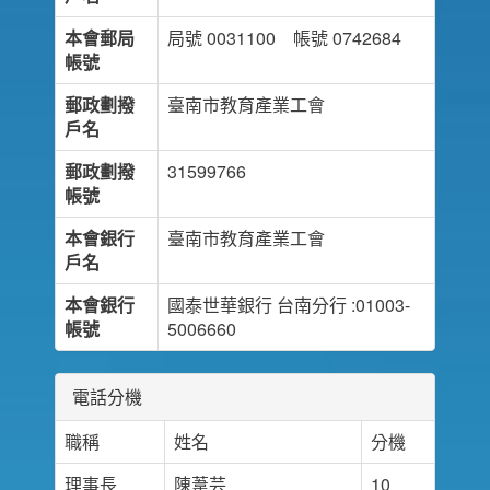
本會郵局
局號 0031100 帳號 0742684
帳號
郵政劃撥
臺南市教育產業工會
戶名
郵政劃撥
31599766
帳號
本會銀行
臺南市教育產業工會
戶名
本會銀行
國泰世華銀行 台南分行 :01003-
帳號
5006660
電話分機
職稱
姓名
分機
理事長
陳葦芸
10