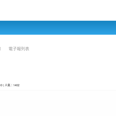
章
電子報列表
-10 | 人氣：1402