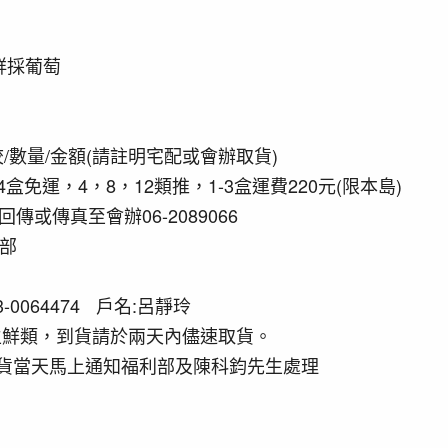
果鮮採葡萄
校/數量/金額(請註明宅配或會辦取貨)
4盒免運，4，8，12類推，1-3盒運費220元(限本島)
回傳或傳真至會辦06-2089066
利部
13-0064474 戶名:呂靜玲
生鮮類，到貨請於兩天內儘速取貨。
貨當天馬上通知福利部及陳科鈞先生處理