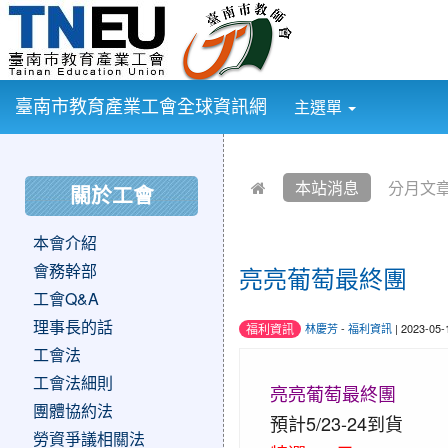
:::
臺南市教育產業工會全球資訊網
主選單
:::
:::
本站消息
分月文
關於工會
本會介紹
會務幹部
亮亮葡萄最終團
工會Q&A
理事長的話
福利資訊
林慶芳
-
福利資訊
| 2023-05
工會法
工會法細則
亮亮葡萄最終團
團體協約法
預計5/23-24到貨
勞資爭議相關法