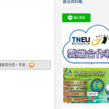
舊站資料櫃
3「職安百分百、平安...