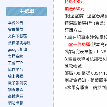
特選400元
頂選680元
主選單
(限溫室價) 溫室春
特選跟頂選4斤 (含盒)
本會公告
會員權益
訂購方式
文件下載區
1.請在記事本姓名/學
法律諮詢專區
四盒一件免運
(限本島)
google相簿
2填寫完表單後，LINE
會籍系統
3.需要表單可私訊福
工會FTP
匯款帳號
協作平台
郵局700 帳號 00311
線上書籍
到貨會通知，葡萄屬
電子報列表
※水果有瑕疵，請於到
調查專區
高鐵專區
網站導覽