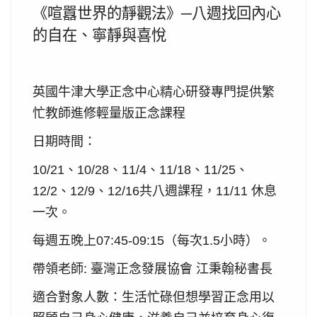
《喧囂世界的靜觀法》─八週找回內心
的自在、寧靜與喜悅
英國牛津大學正念中心精心研發專門提供繁
忙教師進修輕量版正念課程
日期時間：
、
、
、
、
、
10/21
10/28
11/4
11/18
11/25
、
、
共八週課程，
休息
12/2
12/9
12/16
11/11
一次。
每週五晚上
（每次
小時）。
07:45-09:15
1.5
帶領老師
:
臺灣正念發展協會
江秉翰秘書長
適合對象人數：
生活忙碌但想學習正念用以