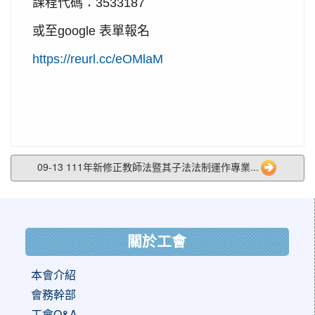
課程代碼：
3533187
或至
表單報名
google
https://reurl.cc/eOMlaM
09-13 111年新修正教師法暨其子法法制運作專業...
:::
關於工會
本會介紹
會務幹部
工會Q&A