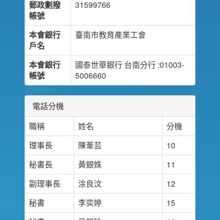
郵政劃撥
31599766
帳號
本會銀行
臺南市教育產業工會
戶名
本會銀行
國泰世華銀行 台南分行 :01003-
帳號
5006660
電話分機
職稱
姓名
分機
理事長
陳葦芸
10
秘書長
黃銀姝
11
副理事長
涂良汶
12
秘書
李奕婷
15