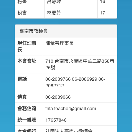
秘書
呂靜玲
16
秘書
林慶芳
17
臺南市教師會
現任理事
陳葦芸理事長
長
本會會址
710 台南市永康區中華二路358巷
26號
電話
06-2089766 06-2086929 06-
2082712
傳真
06-2089066
會務信箱
tnta.teacher@gmail.com
統一編號
17657846
本會銀行
社團法人臺南市教師會