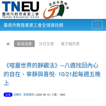
臺南市教育產業工會全球資訊網
Togg
navig
:::
本站消息
分月文章
電子報列表
《喧囂世界的靜觀法》─八週找回內心
的自在、寧靜與喜悅- 10/21起每週五晚
上
公告
呂靜玲
-
研習資訊
| 2022-09-13 | 人氣：1842