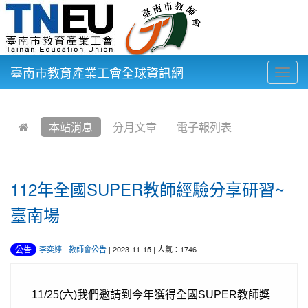
臺南市教育產業工會全球資訊網
Togg
navig
:::
本站消息
分月文章
電子報列表
112年全國SUPER教師經驗分享研習~
臺南場
公告
李奕婷
-
教師會公告
| 2023-11-15 | 人氣：1746
教師獎
11/25(
六)我們邀請到今年獲得全國SUPER