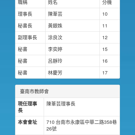
職稱
姓名
分機
理事長
陳葦芸
10
秘書長
黃銀姝
11
副理事長
涂良汶
12
秘書
李奕婷
15
秘書
呂靜玲
16
秘書
林慶芳
17
臺南市教師會
現任理事
陳葦芸理事長
長
本會會址
710 台南市永康區中華二路358巷
26號