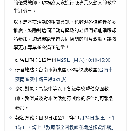
的優秀
教師，現場為大家進行既專業又動人的教學
生涯分享。
以下是本次活
動的相關資訊，也歡迎各位夥伴多多
推廣，
鼓勵對這個活動有興趣的老師們都能踴躍報
名參加，
透過典範學習與同儕間的相互激勵，讓教
學更加專業並充滿正能量！
年11
月25日 (周六) 10:10-15:30
研習日期：112
樓視聽教室(
台南市
研習地點：台南市海東國小3
安南區安中路三段
381號)
參加對象：高級中等以下各級學校暨幼兒園教
師、
教保員及對本次活動有興趣的夥伴均可報名
參加。
年11
月24日(週五)下午
報名方式：自即日起至112
1點止，
請上「教育部全國教師在職進修資訊網」