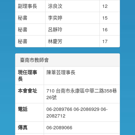
副理事長
涂良汶
12
秘書
李奕婷
15
秘書
呂靜玲
16
秘書
林慶芳
17
臺南市教師會
現任理事
陳葦芸理事長
長
本會會址
710 台南市永康區中華二路358巷
26號
電話
06-2089766 06-2086929 06-
2082712
傳真
06-2089066