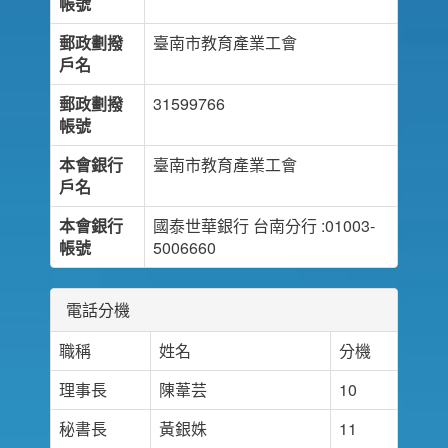
帳號
郵政劃撥
臺南市教育產業工會
戶名
郵政劃撥
31599766
帳號
本會銀行
臺南市教育產業工會
戶名
本會銀行
國泰世華銀行 台南分行 :01003-
帳號
5006660
電話分機
職稱
姓名
分機
理事長
陳葦芸
10
秘書長
黃銀姝
11