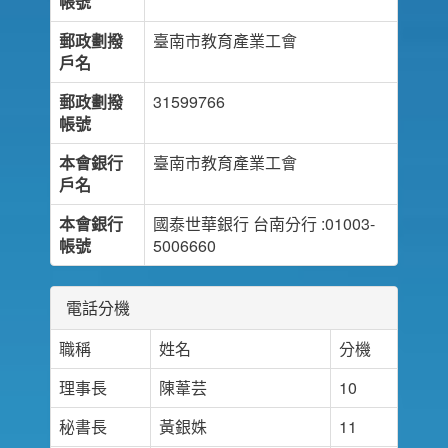
帳號
郵政劃撥
臺南市教育產業工會
戶名
郵政劃撥
31599766
帳號
本會銀行
臺南市教育產業工會
戶名
本會銀行
國泰世華銀行 台南分行 :01003-
帳號
5006660
電話分機
職稱
姓名
分機
理事長
陳葦芸
10
秘書長
黃銀姝
11