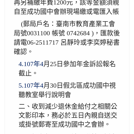
再另補繳年費1200
元，該等金額須親
自至成功國中會辦現場繳或電匯入帳
(郵局戶名：臺南市教育產業工會
局號0031100
帳號 0742684 )，匯款後
請電06-2511717
呂靜玲或李奕婷秘書
確認。
4.107
年4
月25
日參加年金訴訟報名
截止。
5.107
年4
月30
日假北區成功國中視
聽教室舉行說明會
二、收到減少退休金給付之相關公
文影印本，務必於五日內親自送交
或掛號郵寄至成功國中之會辦。