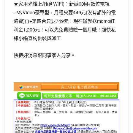
(
WiFi)
60M+
★
家用光纖上網
含
：新辦
數位電視
+MyVideo
449
(
豪華型，月租只要
元
沒有額外的電
)
+
749
momo
路費
再
第四台只要
元！現在辦就送
紅
1,200
利金
元！可以先免費體驗一個月哦！趕快私
訊小編查詢供裝與派工
快把好消息跟同事家人分享。