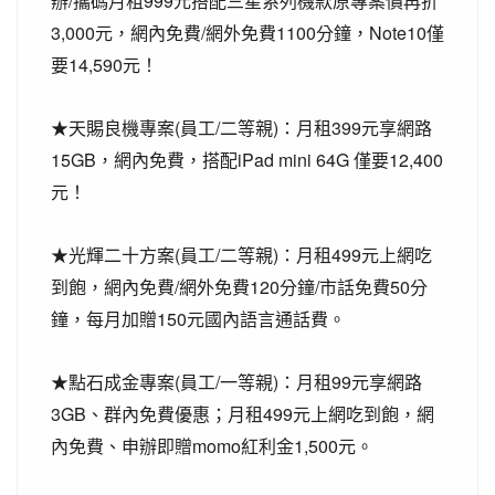
/
999
辦
攜碼月租
元搭配三星系列機款原專案價再折
3,000
/
1100
Note10
元，網內免費
網外免費
分鐘，
僅
14,590
要
元！
(
/
)
399
★
天賜良機專案
員工
二等親
：月租
元享網路
15GB
iPad mini 64G
12,400
，網內免費，搭配
僅要
元！
(
/
)
499
★
光輝二十方案
員工
二等親
：月租
元上網吃
/
120
/
50
到飽，網內免費
網外免費
分鐘
市話免費
分
150
鐘，每月加贈
元國內語言通話費。
(
/
)
99
★
點石成金專案
員工
一等親
：月租
元享網路
3GB
499
、群內免費優惠；月租
元上網吃到飽，網
momo
1,500
內免費、申辦即贈
紅利金
元。