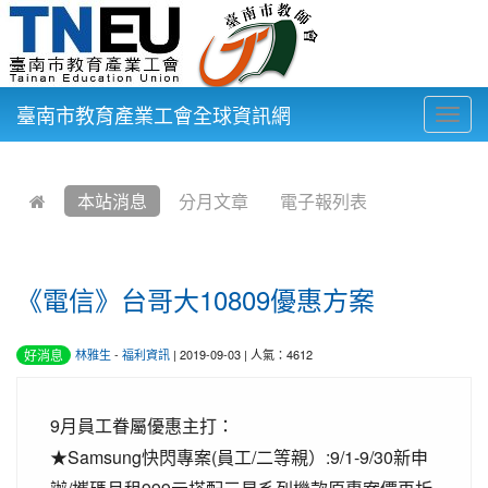
臺南市教育產業工會全球資訊網
Togg
navig
:::
本站消息
分月文章
電子報列表
《電信》台哥大10809優惠方案
好消息
林雅生
-
福利資訊
| 2019-09-03 | 人氣：4612
9
月員工眷屬優惠主打：
Samsung
(
/
:9/1-9/30
★
快閃專案
員工
二等親）
新申