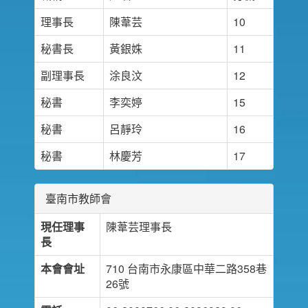
理事長
陳葦芸
10
秘書長
黃銀姝
11
副理事長
涂良汶
12
秘書
李奕婷
15
秘書
呂靜玲
16
秘書
林慶芳
17
臺南市教師會
現任理事
陳葦芸理事長
長
本會會址
710 台南市永康區中華二路358巷
26號