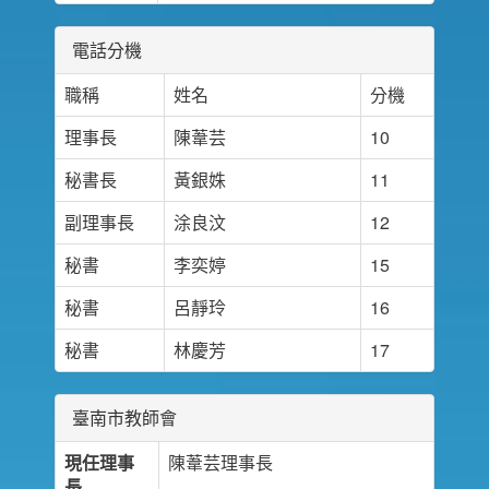
電話分機
職稱
姓名
分機
理事長
陳葦芸
10
秘書長
黃銀姝
11
副理事長
涂良汶
12
秘書
李奕婷
15
秘書
呂靜玲
16
秘書
林慶芳
17
臺南市教師會
現任理事
陳葦芸理事長
長