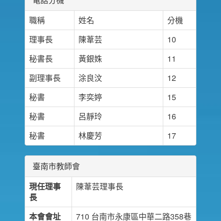
職稱
姓名
分機
理事長
陳葦芸
10
秘書長
黃銀姝
11
副理事長
涂良汶
12
秘書
李奕婷
15
秘書
呂靜玲
16
秘書
林慶芳
17
臺南市教師會
現任理事
陳葦芸理事長
長
本會會址
710 台南市永康區中華二路358巷