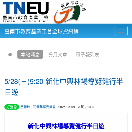
臺南市教育產業工會全球資訊網
Togg
navig
:::
本站消息
分月文章
電子報列表
5/28(三)9:20 新化中興林場導覽健行半
日遊
好消息
呂靜玲
-
花漾年華委員會
| 2025-05-09 | 人氣：1307
新化中興林場導覽健行半日遊