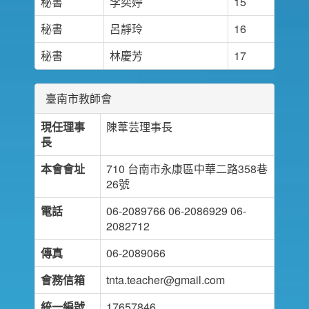
秘書
李奕婷
15
秘書
呂靜玲
16
秘書
林慶芳
17
臺南市教師會
現任理事
陳葦芸理事長
長
本會會址
710 台南市永康區中華二路358巷
26號
電話
06-2089766 06-2086929 06-
2082712
傳真
06-2089066
會務信箱
tnta.teacher@gmail.com
統一編號
17657846