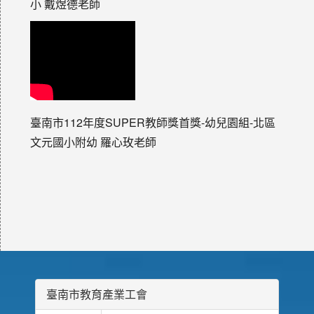
小 戴煜德老師
臺南市112年度SUPER教師獎首獎-幼兒園組-北區
文元國小附幼 羅心玫老師
臺南市教育產業工會