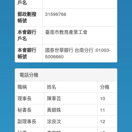
戶名
郵政劃撥
31599766
帳號
本會銀行
臺南市教育產業工會
戶名
本會銀行
國泰世華銀行 台南分行 :01003-
帳號
5006660
電話分機
職稱
姓名
分機
理事長
陳葦芸
10
秘書長
黃銀姝
11
副理事長
涂良汶
12