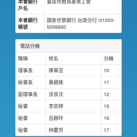
本會銀行
臺南市教育產業工會
戶名
本會銀行
國泰世華銀行 台南分行 :01003-
帳號
5006660
電話分機
職稱
姓名
分機
理事長
陳葦芸
10
秘書長
黃銀姝
11
副理事長
涂良汶
12
秘書
李奕婷
15
秘書
呂靜玲
16
秘書
林慶芳
17