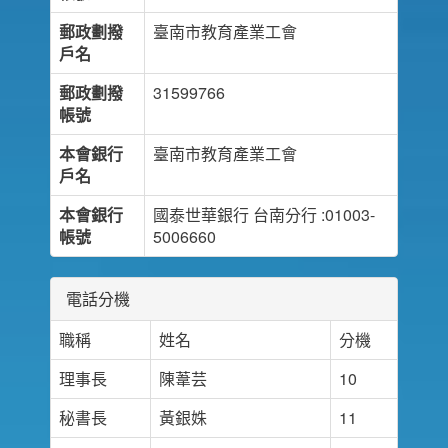
郵政劃撥
臺南市教育產業工會
戶名
郵政劃撥
31599766
帳號
本會銀行
臺南市教育產業工會
戶名
本會銀行
國泰世華銀行 台南分行 :01003-
帳號
5006660
電話分機
職稱
姓名
分機
理事長
陳葦芸
10
秘書長
黃銀姝
11