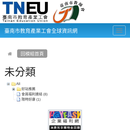
臺南市教育產業工會全球資訊網
Togg
navig
:::
回模組首頁
未分類
All
好站推薦
會員福利連結 (8)
限時好康 (1)