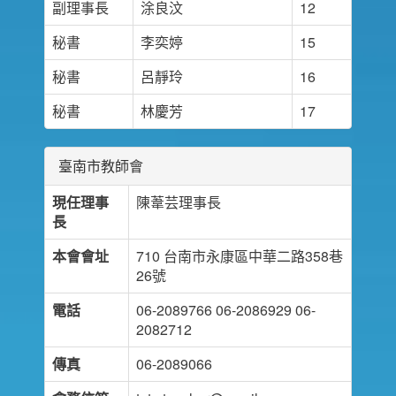
副理事長
涂良汶
12
秘書
李奕婷
15
秘書
呂靜玲
16
秘書
林慶芳
17
臺南市教師會
現任理事
陳葦芸理事長
長
本會會址
710 台南市永康區中華二路358巷
26號
電話
06-2089766 06-2086929 06-
2082712
傳真
06-2089066