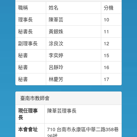
職稱
姓名
分機
理事長
陳葦芸
10
秘書長
黃銀姝
11
副理事長
涂良汶
12
秘書
李奕婷
15
秘書
呂靜玲
16
秘書
林慶芳
17
臺南市教師會
現任理事
陳葦芸理事長
長
本會會址
710 台南市永康區中華二路358巷
26號