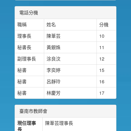
電話分機
職稱
姓名
分機
理事長
陳葦芸
10
秘書長
黃銀姝
11
副理事長
涂良汶
12
秘書
李奕婷
15
秘書
呂靜玲
16
秘書
林慶芳
17
臺南市教師會
現任理事
陳葦芸理事長
長