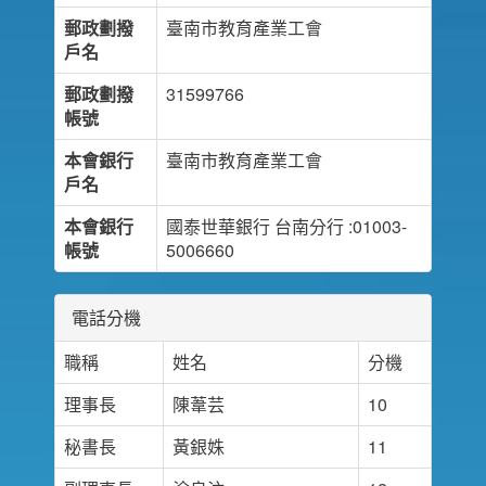
郵政劃撥
臺南市教育產業工會
戶名
郵政劃撥
31599766
帳號
本會銀行
臺南市教育產業工會
戶名
本會銀行
國泰世華銀行 台南分行 :01003-
帳號
5006660
電話分機
職稱
姓名
分機
理事長
陳葦芸
10
秘書長
黃銀姝
11