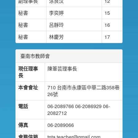
副理事長
涂良汶
12
秘書
李奕婷
15
秘書
呂靜玲
16
秘書
林慶芳
17
臺南市教師會
現任理事
陳葦芸理事長
長
本會會址
710 台南市永康區中華二路358巷
26號
電話
06-2089766 06-2086929 06-
2082712
傳真
06-2089066
會務信箱
tnta.teacher@gmail.com