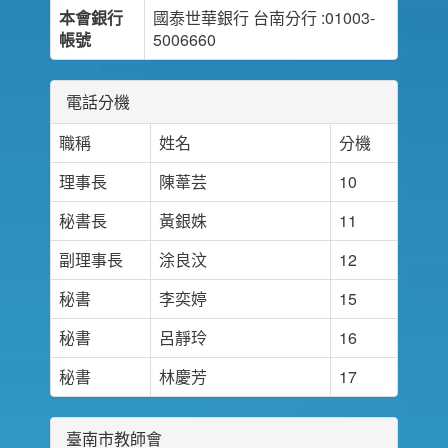
本會銀行
國泰世華銀行 台南分行 :01003-
帳號
5006660
電話分機
職稱
姓名
分機
理事長
陳葦芸
10
秘書長
黃銀姝
11
副理事長
涂良汶
12
秘書
李奕婷
15
秘書
呂靜玲
16
秘書
林慶芳
17
臺南市教師會