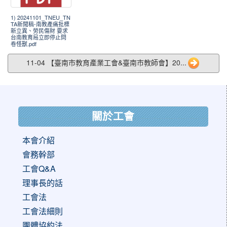
1) 20241101_TNEU_TN
TA新聞稿-南教產痛批標
新立異、勞民傷財 要求
台南教育局立即停止問
卷怪獸.pdf
11-04 【臺南市教育產業工會&臺南市教師會】20...
:::
關於工會
本會介紹
會務幹部
工會Q&A
理事長的話
工會法
工會法細則
團體協約法