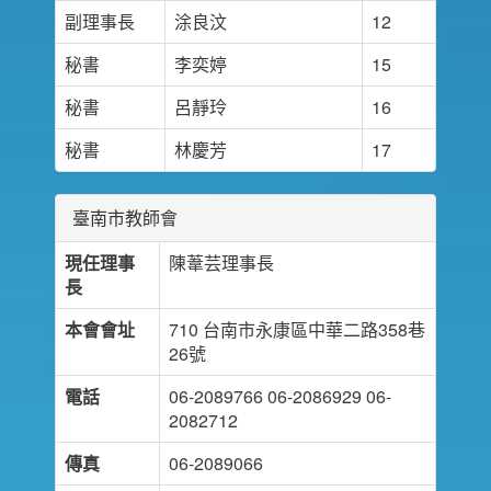
副理事長
涂良汶
12
秘書
李奕婷
15
秘書
呂靜玲
16
秘書
林慶芳
17
臺南市教師會
現任理事
陳葦芸理事長
長
本會會址
710 台南市永康區中華二路358巷
26號
電話
06-2089766 06-2086929 06-
2082712
傳真
06-2089066