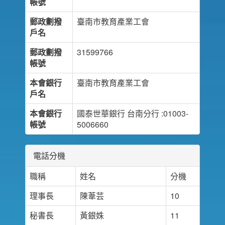
帳號
郵政劃撥
臺南市教育產業工會
戶名
郵政劃撥
31599766
帳號
本會銀行
臺南市教育產業工會
戶名
本會銀行
國泰世華銀行 台南分行 :01003-
帳號
5006660
電話分機
職稱
姓名
分機
理事長
陳葦芸
10
秘書長
黃銀姝
11