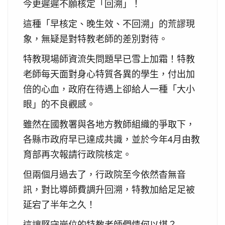
今更遲遲不願核定「回溯」！
這種「早核定、晚生效、不回溯」的荒謬現
象，無疑是對特教老師的差別對待。
特教現場師資流失問題早已雪上加霜！特教
老師每天面對身心特質各異的學生，付出加
倍的心血，政府在待遇上卻給人一種「大小
眼」的不良觀感。
雖然在國教署與各地方教師組織的爭取下，
各縣市政府早已達成共識，並於今年4月由教
育部再次報請行政院核定。
但兩個月過去了，行政院至今依然杳無音
訊，對比導師費調升回溯，特教加給足足被
延宕了半年之久！
這讓堅守崗位的特教老師們情何以堪？