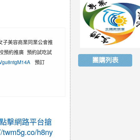
市女子美容商業同業公會推
各校預約推廣 預約試吃試
團購列表
GPVgu8ntgM14A
預訂
就點擊網路平台搶
wm5g.co/h8ny