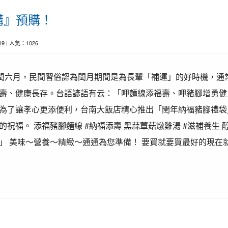
購』預購！
-19 | 人氣：1026
22間適逢閏六月，民間習俗認為閏月期間是為長輩「補運」的好時機，
壽、健康長存。台語諺語有云：「呷麵線添福壽、呷豬腳增勇健
為了讓孝心更添便利，台南大飯店精心推出「閏年納福豬腳禮袋
祝福。 添福豬腳麵線 #納福添壽 黑蒜蕈菇燉雞湯 #滋補養生 醇
」 美味～營養～精緻～通通為您準備！ 要買就要買最好的現在