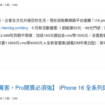
-08 | 人氣：1042
，企客全方位升級您的生活，現在就點擊網路平台搶購！i16 prom
s://twm5g.co/h8ny
十月新活動優惠: 1.銅板案50元、99元門
499吃到飽不限速：加送150元通話金+mo幣1500元，全國直營門市可
價只要11800元+mo幣4000元 4.全新家電案(請看DM中黑白配)：新
超厲害，Pro開賣必須強】 iPhone 16 全系
-20 | 人氣：1240