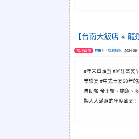
【台南大飯店 ※ 龍
福利資訊
林慶芳
-
福利資訊
| 2024-09
#年末重頭戲 #尾牙盛宴早
業盛宴 #中式桌宴60年
自助餐 帝王蟹、鮑魚、多
製人人滿意的年度盛宴！ 洽詢