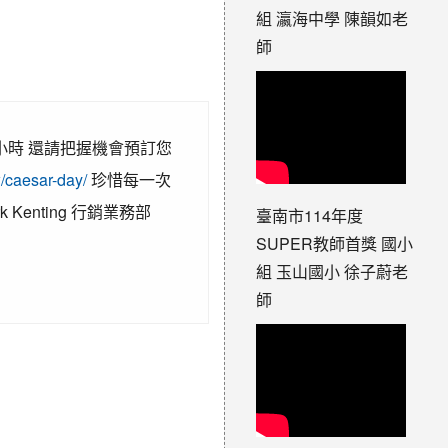
組 瀛海中學 陳韻如老
師
小時 還請把握機會預訂您
w/caesar-day/
珍惜每一次
ark Kenting 行銷業務部
臺南市114年度
SUPER教師首獎 國小
組 玉山國小 徐子蔚老
師