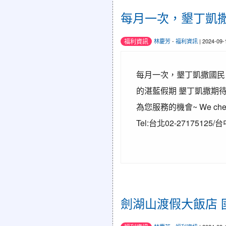
每月一次，墾丁凱
福利資訊
林慶芳
-
福利資訊
| 2024-09
每月一次，墾丁凱撒國民日
的湛藍假期 墾丁凱撒期
為您服務的機會~ We cherish
Tel:台北02-27175125/台中
劍湖山渡假大飯店 國