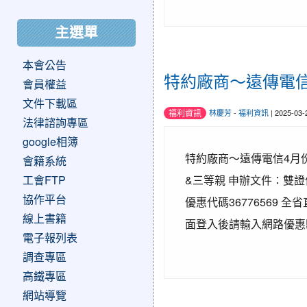
主選單
本會公告
特約廠商～遠傳電
會員權益
文件下載區
福利資訊
林慶芳
-
福利資訊
| 2025-03
法律諮詢專區
google相簿
特約廠商～遠傳電信4月份優
會籍系統
工會FTP
&三等親 申辦文件∶雙
協作平台
優惠代碼36776569 
線上書籍
面登入後請輸入網路優惠驗
電子報列表
調查專區
高鐵專區
網站導覽