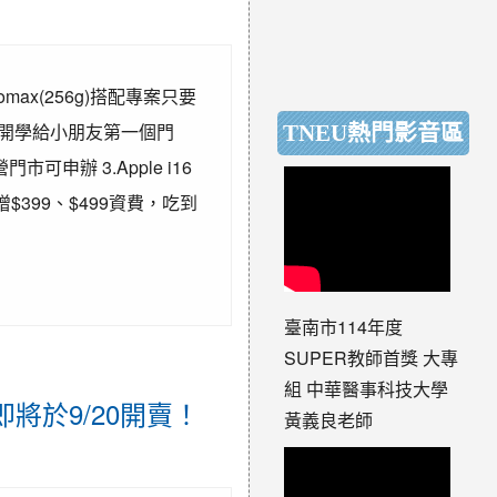
ax(256g)搭配專案只要
號：開學給小朋友第一個門
TNEU熱門影音區
申辦 3.Apple i16
增$399、$499資費，吃到
臺南市114年度
SUPER教師首獎 大專
組 中華醫事科技大學
列即將於9/20開賣！
黃義良老師