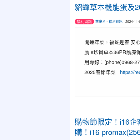
貂蟬草本機能蛋及2
福利資訊
林慶芳
-
福利資訊
| 2024-11
開運年菜，福蛇迎春 安心
薦 #珍貴草本36PR護
用專線：(phone)096
2025春節年菜
https://r
購物節限定！i16
購！i16 promax(2