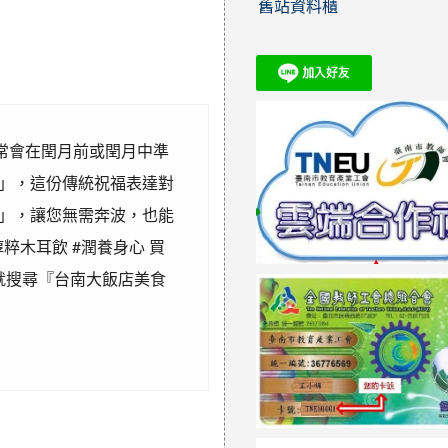
舊站資料櫃
通常會在閏月前或閏月中準
」，這份傳統祝福表達對
」，讓您無需奔波，也能
粹木耳飲 #潤養身心 買
就搜尋『台南大飯店美食