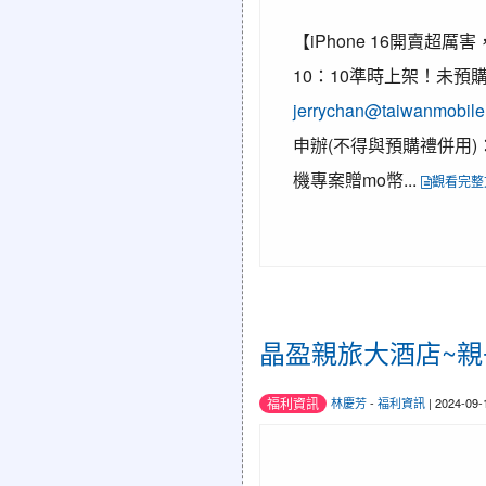
【iPhone 16開賣超厲
10：10準時上架！未預
jerrychan@taiwanmobil
申辦(不得與預購禮併用)： 
機專案贈mo幣...
觀看完整
晶盈親旅大酒店~
福利資訊
林慶芳
-
福利資訊
| 2024-09