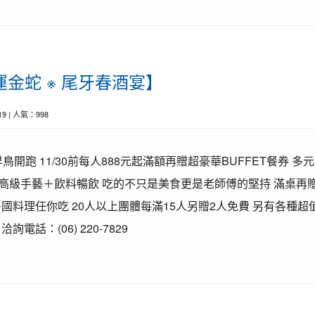
運金蛇 ※ 尾牙春酒宴】
-19 | 人氣：998
鳥開跑 11/30前每人888元起滿額再贈超豪華BUFFET餐券 
的高級手藝＋飲料暢飲 吃的不只是美食更是老師傅的堅持 滿桌再贈 
國料理任你吃 20人以上團體每滿15人另贈2人免費 另有各種超
電話：(06) 220-7829