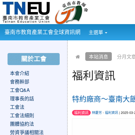
:::
臺南市教育產業工會全球資訊網
主選單
:::
:::
本站消息
分月文
關於工會
福利資訊
本會介紹
會務幹部
工會Q&A
特約廠商～臺南大
理事長的話
工會法
福利資訊
林慶芳
-
福利資訊
| 2025-03
工會法細則
團體協約法
勞資爭議相關法