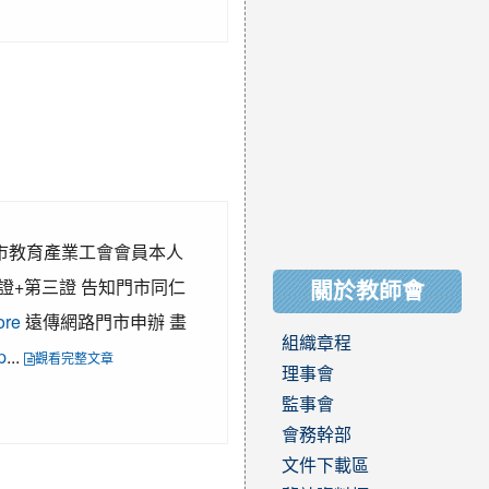
∶臺南市教育產業工會會員本人
證+第三證 告知門市同仁
關於教師會
ore
遠傳網路門市申辦 畫
組織章程
p
...
觀看完整文章
理事會
監事會
會務幹部
文件下載區