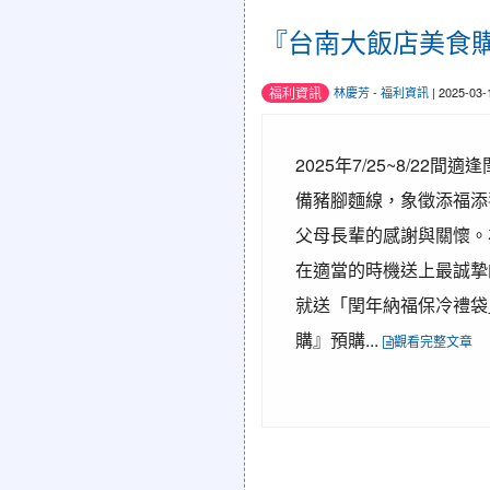
『台南大飯店美食
福利資訊
林慶芳
-
福利資訊
| 2025-03
2025年7/25~8/
備豬腳麵線，象徵添福添
父母長輩的感謝與關懷。
在適當的時機送上最誠摯的
就送「閏年納福保冷禮袋
購』預購...
觀看完整文章