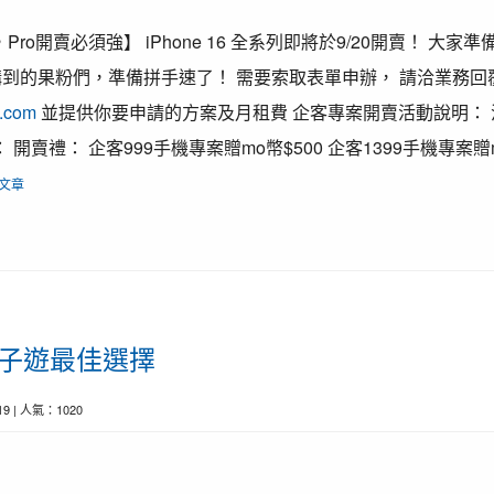
害，Pro開賣必須強】 iPhone 16 全系列即將於9/20開賣！ 大
購到的果粉們，準備拼手速了！ 需要索取表單申辦， 請洽業務回覆m
e.com
並提供你要申請的方案及月租費 企客專案開賣活動說明： 活
開賣禮： 企客999手機專案贈mo幣$500 企客1399手機專案贈mo
文章
親子遊最佳選擇
-19 | 人氣：1020