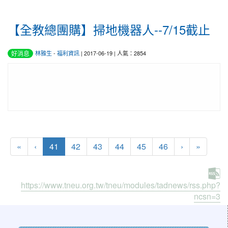
【全教總團購】掃地機器人--7/15截止
好消息
林雅生
-
福利資訊
| 2017-06-19 | 人氣：2854
(current)
«
‹
41
42
43
44
45
46
›
»
https://www.tneu.org.tw/tneu/modules/tadnews/rss.php?
ncsn=3
:::