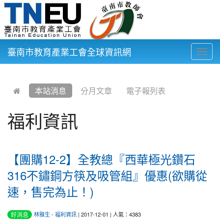
臺南市教育產業工會全球資訊網
Togg
navig
:::
本站消息
分月文章
電子報列表
福利資訊
【團購12-2】全教總『西華極光鑽石
316不鏽鋼方筷及吸管組』優惠(欲購從
速，售完為止！)
好消息
林雅生
-
福利資訊
| 2017-12-01 | 人氣：4383