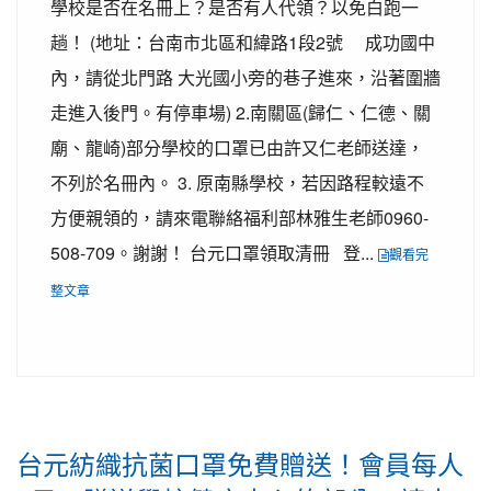
學校是否在名冊上？是否有人代領？以免白跑一
趟！ (地址：台南市北區和緯路1段2號 成功國中
內，請從北門路 大光國小旁的巷子進來，沿著圍牆
走進入後門。有停車場) 2.南關區(歸仁、仁德、關
廟、龍崎)部分學校的口罩已由許又仁老師送達，
不列於名冊內。 3. 原南縣學校，若因路程較遠不
方便親領的，請來電聯絡福利部林雅生老師0960-
508-709。謝謝！ 台元口罩領取清冊 登...
觀看完
整文章
台元紡織抗菌口罩免費贈送！會員每人