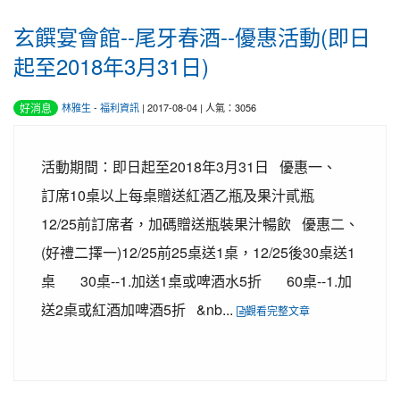
玄饌宴會館--尾牙春酒--優惠活動(即日
起至2018年3月31日)
好消息
林雅生
-
福利資訊
| 2017-08-04 | 人氣：3056
活動期間：即日起至2018年3月31日 優惠一、
訂席10桌以上每桌贈送紅酒乙瓶及果汁貳瓶
12/25前訂席者，加碼贈送瓶裝果汁暢飲 優惠二、
(好禮二擇一)12/25前25桌送1桌，12/25後30桌送1
桌 30桌--1.加送1桌或啤酒水5折 60桌--1.加
送2桌或紅酒加啤酒5折 &nb...
觀看完整文章