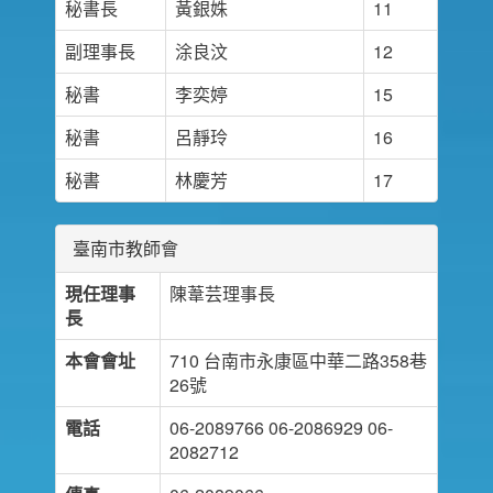
秘書長
黃銀姝
11
副理事長
涂良汶
12
秘書
李奕婷
15
秘書
呂靜玲
16
秘書
林慶芳
17
臺南市教師會
現任理事
陳葦芸理事長
長
本會會址
710 台南市永康區中華二路358巷
26號
電話
06-2089766 06-2086929 06-
2082712