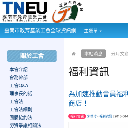
:::
臺南市教育產業工會全球資訊網
主選單
:::
:::
本站消息
分月文
關於工會
福利資訊
本會介紹
會務幹部
工會Q&A
為加速推動會員福
理事長的話
商店！
工會法
工會法細則
福利資訊
朱華璋
-
福利資訊
| 2013-06
團體協約法
勞資爭議相關法