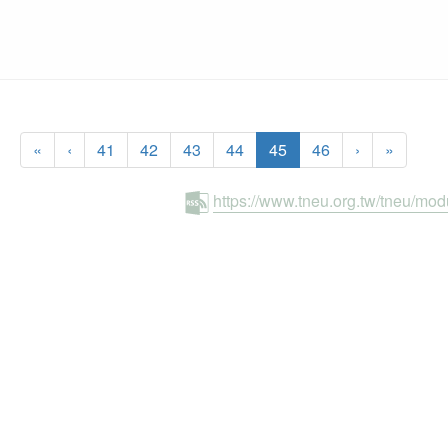
(current)
«
‹
41
42
43
44
45
46
›
»
https://www.tneu.org.tw/tneu/mo