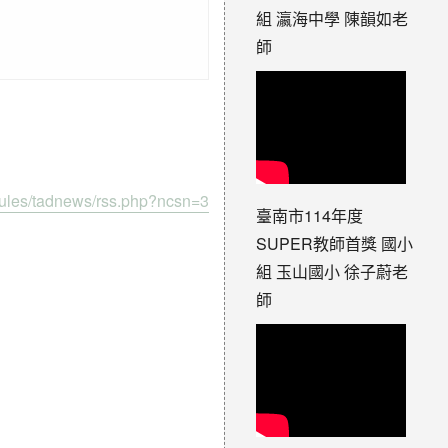
組 瀛海中學 陳韻如老
師
dules/tadnews/rss.php?ncsn=3
臺南市114年度
SUPER教師首獎 國小
組 玉山國小 徐子蔚老
師