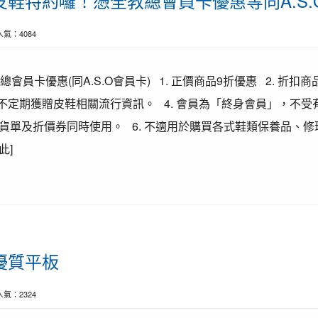
皮鞋特約囉！憑全教總會員卡優惠等同A.S.
| 人氣：4084
總會員卡優惠(同A.S.O會員卡) 1. 正價商品9折優惠 2. 折扣
可不定期獲贈皮鞋相關流行資訊。 4. 會員為「終身會員」，不受有
貨單及折價券同時使用。 6. 不適用於購買各式鞋類保養品、
此]
優質平板
| 人氣：2324