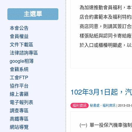
為加速推動會員福利，本
主選單
店合約書範本及福利特約
商店同意，則請其簽訂合
本會公告
樣張貼紙與認同卡寄給廠
會員權益
文件下載區
於入口或櫃檯明顯處，以
法律諮詢專區
google相簿
會籍系統
工會FTP
協作平台
102年3月1日起
線上書籍
電子報列表
福利資訊
秘書處
-
福利資訊
| 2013-03
調查專區
高鐵專區
(一) 單一投保汽機車強制
網站導覽