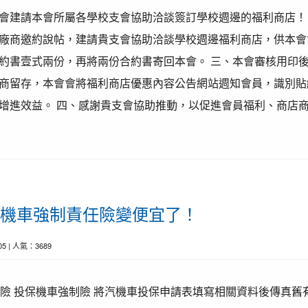
會建請本會所屬各學校支會協助洽談簽訂學校週邊的福利商店！
廠商邀約說帖，建請貴支會協助洽談學校週邊福利商店，供本會
約書壹式兩份，再將兩份合約書寄回本會。 三、本會審核用印
商留存，本會會將福利商店優惠內容公告網站週知會員，識別貼
增進效益。 四、感謝貴支會協助推動，以促進會員福利、商店
，汽機車強制責任險變便宜了！
-05 | 人氣：3689
險 投保機車強制險 將汽機車投保申請表填寫相關資料後傳真舊有保單至