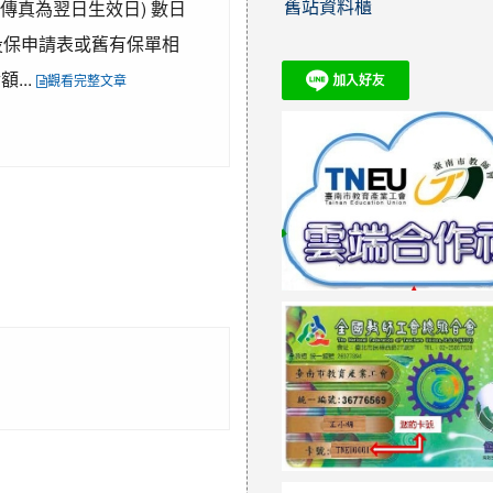
舊站資料櫃
後傳真為翌日生效日) 數日
投保申請表或舊有保單相
...
觀看完整文章