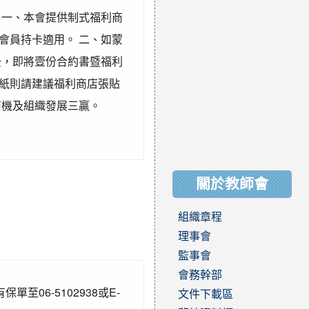
 一、本會提供制式福利商
會員持卡適用。 二、如蒙
後，即將壹份合約書暨福利
紙則請建議福利商店張貼
商機及組織發展三贏。
關於教師會
組織章程
理事會
監事會
會務幹部
06-5102938或E-
文件下載區