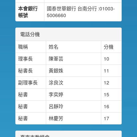
本會銀行
國泰世華銀行 台南分行 :01003-
帳號
5006660
電話分機
職稱
姓名
分機
理事長
陳葦芸
10
秘書長
黃銀姝
11
副理事長
涂良汶
12
秘書
李奕婷
15
秘書
呂靜玲
16
秘書
林慶芳
17