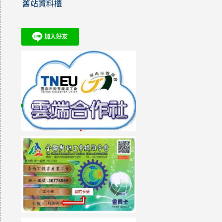
舊站資料櫃