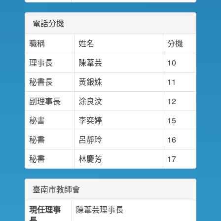
電話分機
職稱
姓名
分機
理事長
陳葦芸
10
秘書長
黃銀姝
11
副理事長
涂良汶
12
秘書
李奕婷
15
秘書
呂靜玲
16
秘書
林慶芳
17
臺南市教師會
現任理事
陳葦芸理事長
長