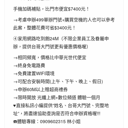
手機加碼補貼，比門市便宜$7400元！
→考慮申辦499單辦門號+購買空機的人也可以參考
此案，整體花費可省$3400元！
④家用網路吃到飽24M（不限企業員工及眷屬申
辦，提供台哥大門號更有優惠價格喔）
→相同頻寬，價格比中華光世代便宜
→終身免電路費
→免費建置WIFI環境
→可配合安裝時間(上午、下午、晚上、假日)
→申辦60M以上贈超商禮券
→限時開放 光纖上網+數位頻道 體驗一個月
♥直接私訊小編提供”姓名、台哥大門號、完整地
址”，將盡速協助查詢是否符合申辦資格喔!!!
☎️體驗專線：0909602315 林小姐