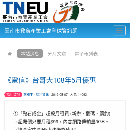
臺南市教育產業工會全球資訊網
Togg
navig
:::
本站消息
分月文章
電子報列表
《電信》台哥大108年5月優惠
福利資訊
林雅生
-
福利資訊
| 2019-05-07 | 人氣：4093
①「點石成金」超殺月租費 (新辦、攜碼、續約)
→超殺價只要月租$99，內含網路傳輸量3GB。
（適合家中長輩/小孩聯絡使用）