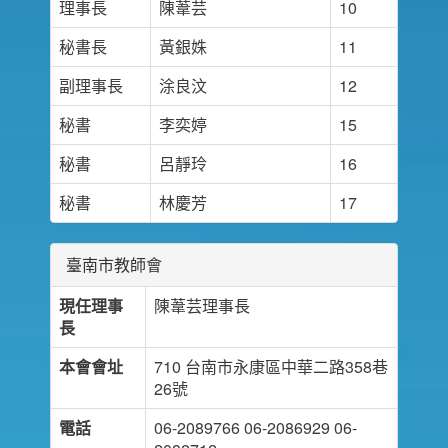
理事長
陳葦芸
10
秘書長
黃銀姝
11
副理事長
涂良汶
12
秘書
李奕婷
15
秘書
呂靜玲
16
秘書
林慶芳
17
臺南市教師會
現任理事
陳葦芸理事長
長
本會會址
710 台南市永康區中華二路358巷
26號
電話
06-2089766 06-2086929 06-