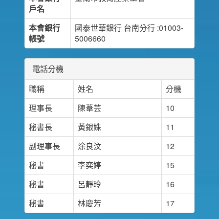
戶名
本會銀行
國泰世華銀行 台南分行 :01003-
帳號
5006660
電話分機
職稱
姓名
分機
理事長
陳葦芸
10
秘書長
黃銀姝
11
副理事長
涂良汶
12
秘書
李奕婷
15
秘書
呂靜玲
16
秘書
林慶芳
17