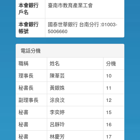
本會銀行
臺南市教育產業工會
戶名
本會銀行
國泰世華銀行 台南分行 :01003-
帳號
5006660
電話分機
職稱
姓名
分機
理事長
陳葦芸
10
秘書長
黃銀姝
11
副理事長
涂良汶
12
秘書
李奕婷
15
秘書
呂靜玲
16
秘書
林慶芳
17