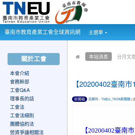
:::
臺南市教育產業工會全球資訊網
主選單
:::
:::
本站消息
分月文
關於工會
本會介紹
會務幹部
【20200402臺南
工會Q&A
理事長的話
新聞稿
呂靜玲
-
TNEU_TNTA新聞稿
| 
工會法
工會法細則
團體協約法
【
20200402臺
勞資爭議相關法