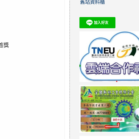
舊站資料櫃
首獎