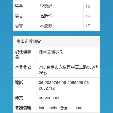
秘書
李奕婷
15
秘書
呂靜玲
16
秘書
林慶芳
17
臺南市教師會
現任理事
陳葦芸理事長
長
本會會址
710 台南市永康區中華二路358巷
26號
電話
06-2089766 06-2086929 06-
2082712
傳真
06-2089066
會務信箱
tnta.teacher@gmail.com