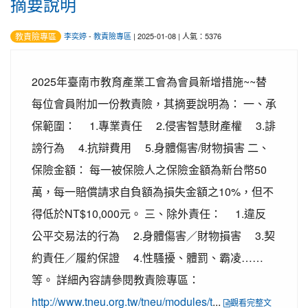
摘要說明
教責險專區
李奕婷
-
教責險專區
| 2025-01-08 | 人氣：5376
2025年臺南市教育產業工會為會員新增措施~~替
每位會員附加一份教責險，其摘要說明為： 一、承
保範圍： 1.專業責任 2.侵害智慧財產權 3.誹
謗行為 4.抗辯費用 5.身體傷害/財物損害 二、
保險金額： 每一被保險人之保險金額為新台幣50
萬，每一賠償請求自負額為損失金額之10%，但不
得低於NT$10,000元。 三、除外責任： 1.違反
公平交易法的行為 2.身體傷害／財物損害 3.契
約責任／履約保證 4.性騷擾、體罰、霸凌……
等。 詳細內容請參閱教責險專區：
http://www.tneu.org.tw/tneu/modules/t
...
觀看完整文