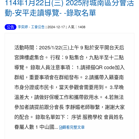
114年1月22日(三) 2025府城南區分會活
動-安平走讀導覽- -錄取名單
公告
李奕婷
-
工會公告
| 2024-12-17 | 人氣：1408
活動時間：2025/1/22(三)上午 9 點於安平開台天后
宮牌樓處集合。 行程：9 點集合，九點半至十二點
導覽。 錄取人員注意事項： 1.請掃描QR code加入
群組，重要事項會在群組發布。 2.請攜帶入籍臺南
市身分證或市民卡，當天參觀會需要用到。 3.早晚
溫差大，請做好保暖工作和攜帶飲用水。 4.若無法
參加者請提前跟分會長 李靜媚老師聯繫，謝謝大家
的配合。 錄取名單如下： 序號 服務學校 會員姓名
眷屬人數 1 中山國...
觀看完整文章