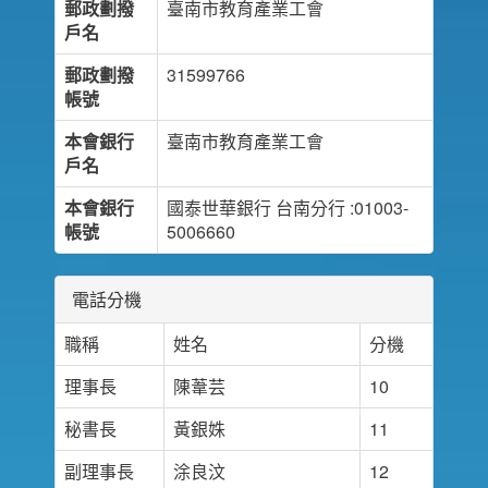
郵政劃撥
臺南市教育產業工會
戶名
郵政劃撥
31599766
帳號
本會銀行
臺南市教育產業工會
戶名
本會銀行
國泰世華銀行 台南分行 :01003-
帳號
5006660
電話分機
職稱
姓名
分機
理事長
陳葦芸
10
秘書長
黃銀姝
11
副理事長
涂良汶
12