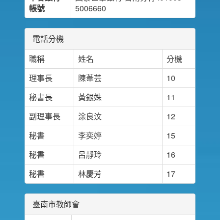
帳號
5006660
電話分機
職稱
姓名
分機
理事長
陳葦芸
10
秘書長
黃銀姝
11
副理事長
涂良汶
12
秘書
李奕婷
15
秘書
呂靜玲
16
秘書
林慶芳
17
臺南市教師會