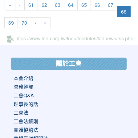
«
‹
61
62
63
64
65
66
67
(curr
68
69
70
›
»
https://www.tneu.org.tw/tneu/modules/tadnews/rss.php
:::
關於工會
本會介紹
會務幹部
工會Q&A
理事長的話
工會法
工會法細則
團體協約法