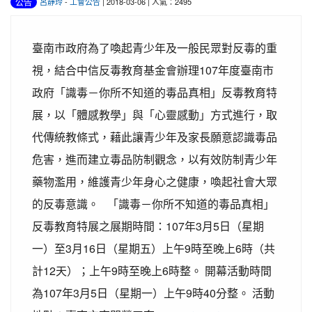
公告
呂靜玲
-
工會公告
| 2018-03-06 | 人氣：2495
臺南市政府為了喚起青少年及一般民眾對反毒的重
視，結合中信反毒教育基金會辦理107年度臺南市
政府「識毒－你所不知道的毒品真相」反毒教育特
展，以「體感教學」與「心靈感動」方式進行，取
代傳統教條式，藉此讓青少年及家長願意認識毒品
危害，進而建立毒品防制觀念，以有效防制青少年
藥物濫用，維護青少年身心之健康，喚起社會大眾
的反毒意識。 「識毒－你所不知道的毒品真相」
反毒教育特展之展期時間：107年3月5日（星期
一）至3月16日（星期五）上午9時至晚上6時（共
計12天）；上午9時至晚上6時整。 開幕活動時間
為107年3月5日（星期一）上午9時40分整。 活動