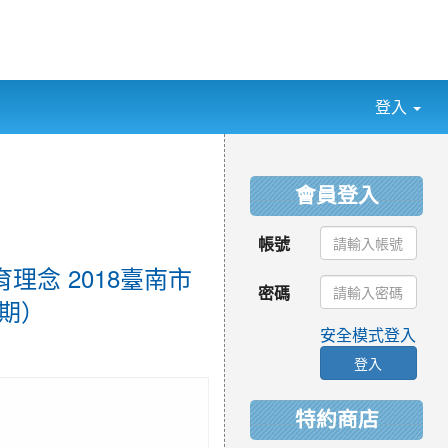
登入
:::
會員登入
帳號
理念 2018臺南市
密碼
9期）
安全模式登入
登入
特約商店