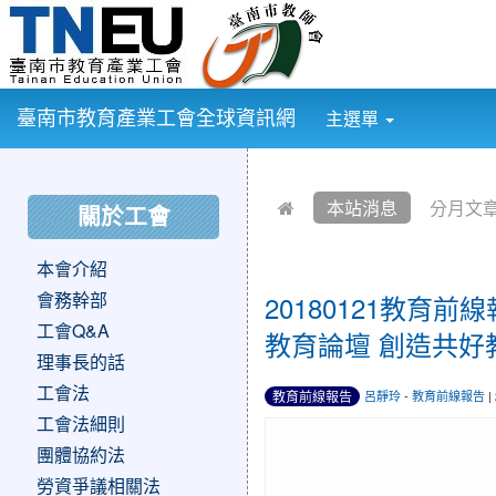
:::
臺南市教育產業工會全球資訊網
主選單
:::
:::
本站消息
分月文
關於工會
本會介紹
會務幹部
20180121教育
工會Q&A
教育論壇 創造共好教
理事長的話
工會法
教育前線報告
呂靜玲
-
教育前線報告
|
工會法細則
團體協約法
勞資爭議相關法