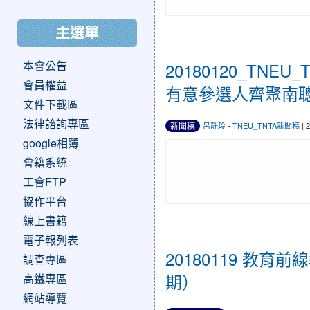
主選單
本會公告
20180120_TN
會員權益
有意參選人齊聚南
文件下載區
法律諮詢專區
新聞稿
呂靜玲
-
TNEU_TNTA新聞稿
| 
google相簿
會籍系統
工會FTP
協作平台
線上書籍
電子報列表
20180119 教
調查專區
期）
高鐵專區
網站導覽