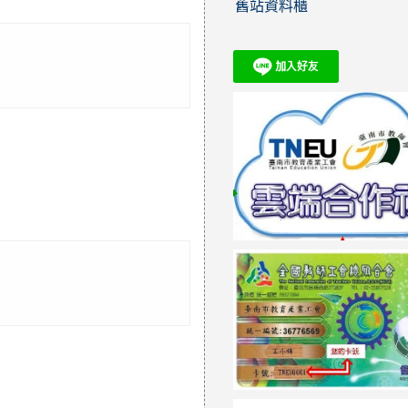
舊站資料櫃