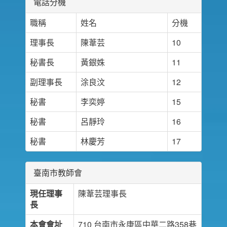
電話分機
職稱
姓名
分機
理事長
陳葦芸
10
秘書長
黃銀姝
11
副理事長
涂良汶
12
秘書
李奕婷
15
秘書
呂靜玲
16
秘書
林慶芳
17
臺南市教師會
現任理事
陳葦芸理事長
長
本會會址
710 台南市永康區中華二路358巷