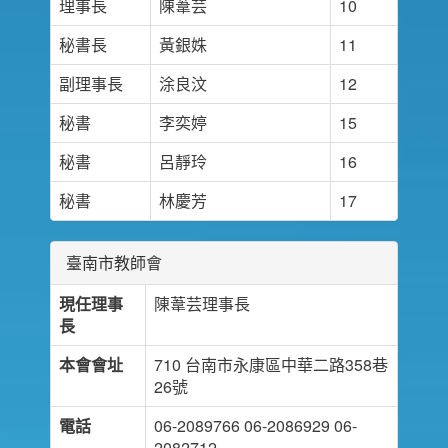
理事長
陳葦芸
10
秘書長
黃銀姝
11
副理事長
涂良汶
12
秘書
李奕婷
15
秘書
呂靜玲
16
秘書
林慶芳
17
臺南市教師會
現任理事
陳葦芸理事長
長
本會會址
710 台南市永康區中華二路358巷
26號
電話
06-2089766 06-2086929 06-
2082712