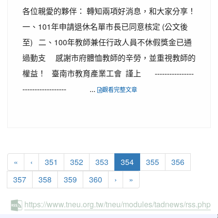
各位親愛的夥伴： 轉知兩項好消息，和大家分享！
一、101年申請退休名單市長已同意核定 (公文後
至) 二、100年教師兼任行政人員不休假獎金已通
過動支 感謝市府體恤教師的辛勞，並重視教師的
權益！ 臺南市教育產業工會 謹上 ----------------
------------------ ...
觀看完整文章
(current)
«
‹
351
352
353
354
355
356
357
358
359
360
›
»
https://www.tneu.org.tw/tneu/modules/tadnews/rss.php