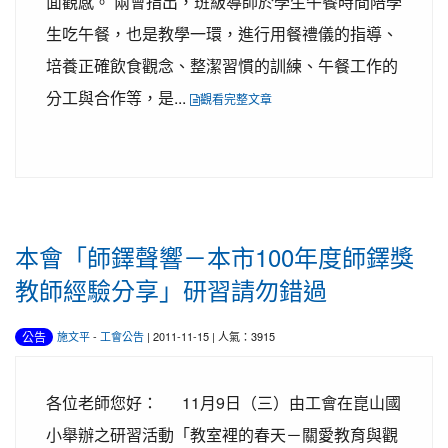
面觀感。 兩會指出，班級導師於學生午餐時間陪學
生吃午餐，也是教學一環，進行用餐禮儀的指導、
培養正確飲食觀念、整潔習慣的訓練、午餐工作的
分工與合作等，是...
觀看完整文章
本會「師鐸聲響－本市100年度師鐸獎
教師經驗分享」研習請勿錯過
公告
施文平
-
工會公告
| 2011-11-15 | 人氣：3915
各位老師您好： 11月9日（三）由工會在崑山國
小舉辦之研習活動「教室裡的春天－關愛教育與觀