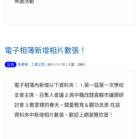
票選活動
電子相簿新增相片數張！
公告
朱華璋
-
工會公告
| 2011-11-15 | 人氣：2801
電子相簿內新增以下資料夾： 1.第一屆第一次學校
支會主席、召集人會議 2.高中職改隸直轄市議題研
討會 3.教室裡的春天－關愛教育＆觀功念恩 在該
資料夾中新增相片數張，歡迎上網瀏覽欣賞！