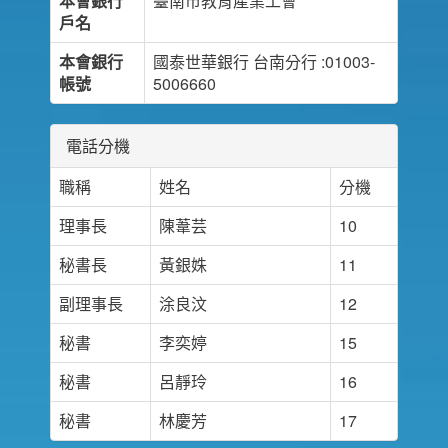
本會銀行
臺南市教育產業工會
戶名
本會銀行
國泰世華銀行 台南分行 :01003-
帳號
5006660
電話分機
職稱
姓名
分機
理事長
陳葦芸
10
秘書長
黃銀姝
11
副理事長
涂良汶
12
秘書
李奕婷
15
秘書
呂靜玲
16
秘書
林慶芳
17