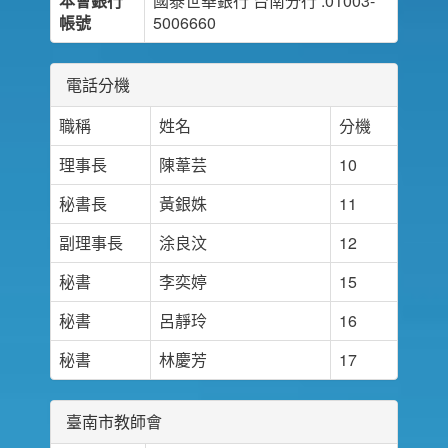
本會銀行
國泰世華銀行 台南分行 :01003-
帳號
5006660
電話分機
職稱
姓名
分機
理事長
陳葦芸
10
秘書長
黃銀姝
11
副理事長
涂良汶
12
秘書
李奕婷
15
秘書
呂靜玲
16
秘書
林慶芳
17
臺南市教師會