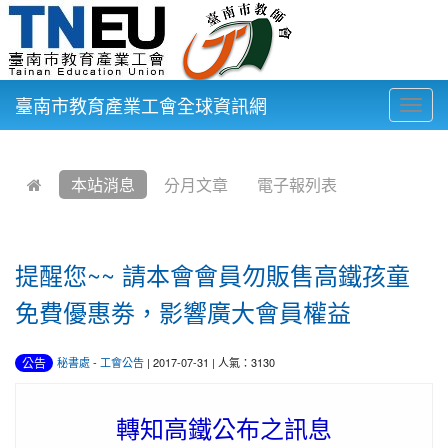
臺南市教育產業工會全球資訊網
Togg
navig
:::
本站消息
分月文章
電子報列表
提醒您~~ 請本會會員勿販售高鐵孩童
免費優惠劵，影響廣大會員權益
公告
秘書處
-
工會公告
| 2017-07-31 | 人氣：3130
轉知高鐵公布之訊息