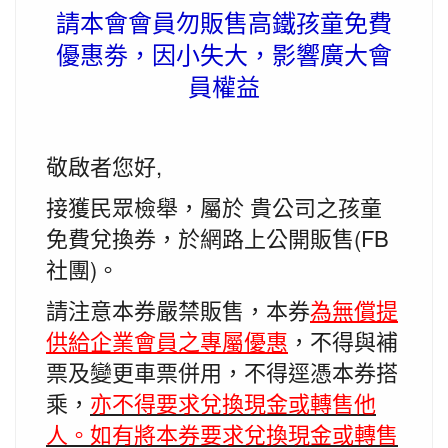
請本會會員勿販售高鐵孩童免費
優惠劵，因小失大，影響廣大會
員權益
敬啟者您好,
接獲民眾檢舉，屬於 貴公司之孩童
免費兌換券，於網路上公開販售(FB
社團)。
請注意本券嚴禁販售，本券
為無償提
供給企業會員之專屬優惠
，
不得與補
票及變更車票併用，不得逕憑本券搭
乘，
亦不得要求兌換現
金或轉售他
人。如有將本券要求兌換現金或轉售