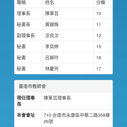
職稱
姓名
分機
理事長
陳葦芸
10
秘書長
黃銀姝
11
副理事長
涂良汶
12
秘書
李奕婷
15
秘書
呂靜玲
16
秘書
林慶芳
17
臺南市教師會
現任理事
陳葦芸理事長
長
本會會址
710 台南市永康區中華二路358巷
26號