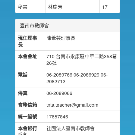
秘書
林慶芳
17
臺南市教師會
現任理事
陳葦芸理事長
長
本會會址
710 台南市永康區中華二路358巷
26號
電話
06-2089766 06-2086929 06-
2082712
傳真
06-2089066
會務信箱
tnta.teacher@gmail.com
統一編號
17657846
本會銀行
社團法人臺南市教師會
戶名