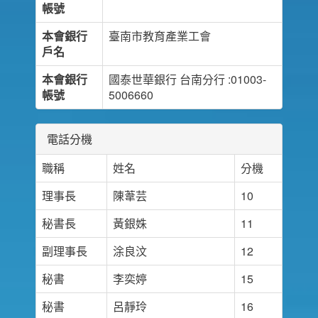
帳號
本會銀行
臺南市教育產業工會
戶名
本會銀行
國泰世華銀行 台南分行 :01003-
帳號
5006660
電話分機
職稱
姓名
分機
理事長
陳葦芸
10
秘書長
黃銀姝
11
副理事長
涂良汶
12
秘書
李奕婷
15
秘書
呂靜玲
16