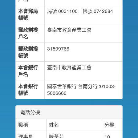
本會郵局
局號 0031100 帳號 0742684
帳號
郵政劃撥
臺南市教育產業工會
戶名
郵政劃撥
31599766
帳號
本會銀行
臺南市教育產業工會
戶名
本會銀行
國泰世華銀行 台南分行 :01003-
帳號
5006660
電話分機
職稱
姓名
分機
理事長
陳葦芸
10