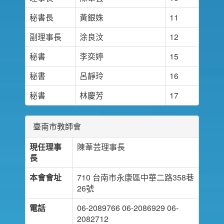
秘書長
黃銀姝
11
副理事長
涂良汶
12
秘書
李奕婷
15
秘書
呂靜玲
16
秘書
林慶芳
17
臺南市教師會
現任理事
陳葦芸理事長
長
本會會址
710 台南市永康區中華二路358巷
26號
電話
06-2089766 06-2086929 06-
2082712