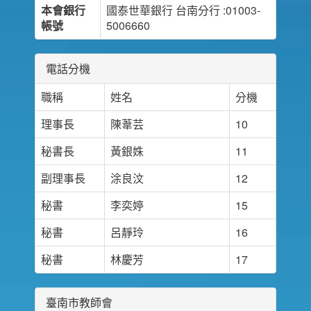
本會銀行
國泰世華銀行 台南分行 :01003-
帳號
5006660
電話分機
職稱
姓名
分機
理事長
陳葦芸
10
秘書長
黃銀姝
11
副理事長
涂良汶
12
秘書
李奕婷
15
秘書
呂靜玲
16
秘書
林慶芳
17
臺南市教師會