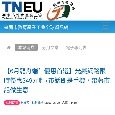
臺南市教育產業工會全球資訊網
Togg
navig
:::
本站消息
分月文章
電子報列表
【6月龍舟端午優惠首選】光纖網路限
時優惠349元起+市話即是手機，帶著市
話做生意
福利資訊
林慶芳
-
福利資訊
| 2023-06-05 | 人氣：1415