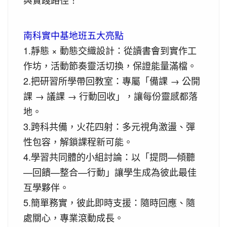
南科實中基地班五大亮點
1.靜態 × 動態交織設計：從讀書會到實作工
作坊，活動節奏靈活切換，保證能量滿檔。
2.把研習所學帶回教室：專屬「備課 → 公開
課 → 議課 → 行動回收」，讓每份靈感都落
地。
3.跨科共備，火花四射：多元視角激盪、彈
性包容，解鎖課程新可能。
4.學習共同體的小組討論：以「提問—傾聽
—回饋—整合—行動」讓學生成為彼此最佳
互學夥伴。
5.簡單務實，彼此即時支援：隨時回應、隨
處關心，專業滾動成長。