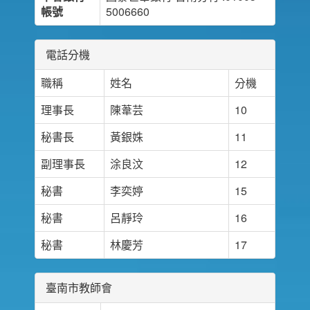
帳號
5006660
電話分機
職稱
姓名
分機
理事長
陳葦芸
10
秘書長
黃銀姝
11
副理事長
涂良汶
12
秘書
李奕婷
15
秘書
呂靜玲
16
秘書
林慶芳
17
臺南市教師會