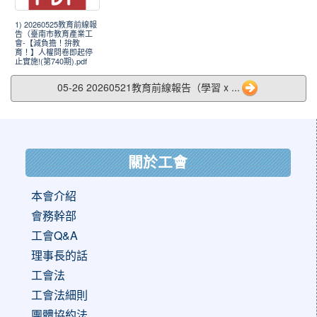
1) 20260525教育前線報
告（臺南市教育產業工
會-【減負擔！拚教
育！】人權問卷即起停
止實施!(第740期).pdf
05-26 20260521教育前線報告（學習 x ...
:::
關於工會
本會介紹
會務幹部
工會Q&A
理事長的話
工會法
工會法細則
團體協約法