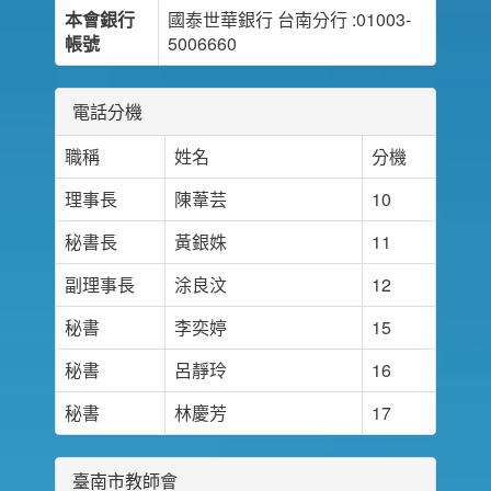
本會銀行
國泰世華銀行 台南分行 :01003-
帳號
5006660
電話分機
職稱
姓名
分機
理事長
陳葦芸
10
秘書長
黃銀姝
11
副理事長
涂良汶
12
秘書
李奕婷
15
秘書
呂靜玲
16
秘書
林慶芳
17
臺南市教師會