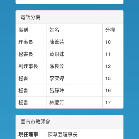
電話分機
職稱
姓名
分機
理事長
陳葦芸
10
秘書長
黃銀姝
11
副理事長
涂良汶
12
秘書
李奕婷
15
秘書
呂靜玲
16
秘書
林慶芳
17
臺南市教師會
現任理事
陳葦芸理事長