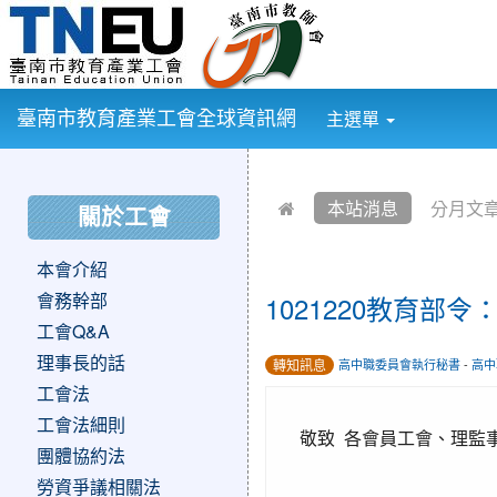
:::
臺南市教育產業工會全球資訊網
主選單
:::
:::
本站消息
分月文
關於工會
本會介紹
會務幹部
1021220教育
工會Q&A
理事長的話
轉知訊息
高中職委員會執行秘書
-
高中
工會法
工會法細則
敬致 各會員工會、理監
團體協約法
勞資爭議相關法