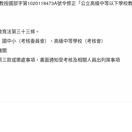
教授國部字第1020118473
A號令修正「公立高級中等以下學校
教育法第三十三條。
：國中小（考核委員會），高級中等學校（
考核會）
機關
第三款或懲處事項，
書面通知受考核及相關人員出列席事項