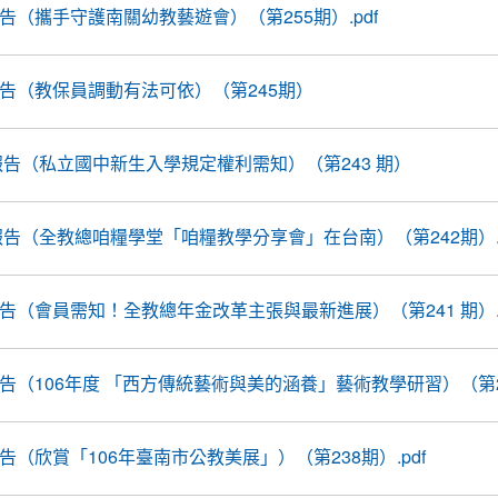
線報告（攜手守護南關幼教藝遊會）（第255期）.pdf
線報告（教保員調動有法可依）（第245期）
前線報告（私立國中新生入學規定權利需知）（第243 期）
前線報告（全教總咱糧學堂「咱糧教學分享會」在台南）（第242期）.p
線報告（會員需知！全教總年金改革主張與最新進展）（第241 期）.p
線報告（106年度 「西方傳統藝術與美的涵養」藝術教學研習）（第23
線報告（欣賞「106年臺南市公教美展」）（第238期）.pdf