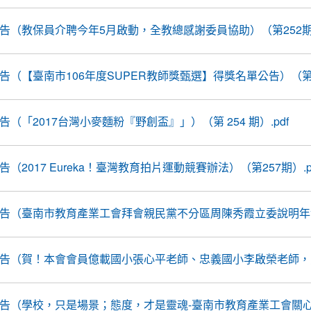
線報告（教保員介聘今年5月啟動，全教總感謝委員協助）（第252期）
線報告（【臺南市106年度SUPER教師獎甄選】得獎名單公告）（第25
報告（「2017台灣小麥麵粉『野創盃』」）（第 254 期）.pdf
報告（2017 Eureka！臺灣教育拍片運動競賽辦法）（第257期）.p
前線報告（臺南市教育產業工會拜會親民黨不分區周陳秀霞立委說明年金
前線報告（賀！本會會員億載國小張心平老師、忠義國小李啟榮老師，勇
線報告（學校，只是場景；態度，才是靈魂-臺南市教育產業工會關心新