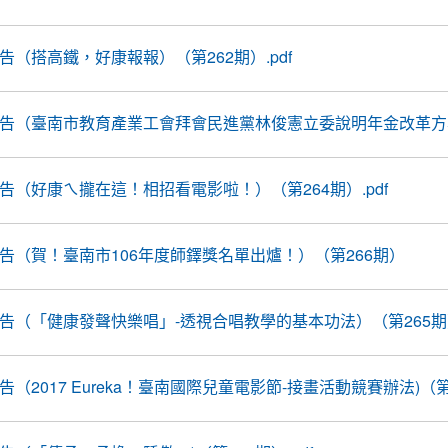
報告（搭高鐵，好康報報）（第262期）.pdf
前線報告（臺南市教育產業工會拜會民進黨林俊憲立委說明年金改革方案遊
線報告（好康ㄟ攏在這！相招看電影啦！）（第264期）.pdf
線報告（賀！臺南市106年度師鐸獎名單出爐！）（第266期）
前線報告（「健康發聲快樂唱」-透視合唱教學的基本功法）（第265
報告（2017 Eureka！臺南國際兒童電影節-接畫活動競賽辦法)（第2