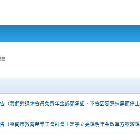
線報告（我們對退休會員免費年金訴願承諾，不會因惡意抹黑而停止）（
前線報告（臺南市教育產業工會拜會王定宇立委說明年金改革方案遊