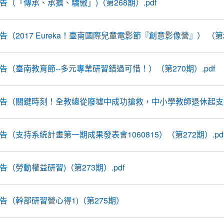
報告（「傳承、承擔、驕傲」)（第268期）.pdf
報告（2017 Eureka！臺南國際兒童電影節『創意影像營』） （第26
線報告（臺南教育節--多元專業研習錯過可惜！）（第270期）.pdf
前線報告（關鍵時刻！全教總從廢墟中成功搶救，中小學教師退休起支年
報告（支持系統計畫第一期成果發表會1060815）（第272期）.pd
報告（勞動權益研習)（第273期）.pdf
線報告（幹部研習營心得1)（第275期）