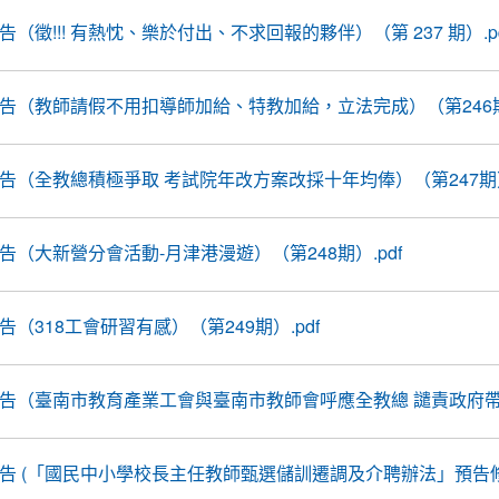
報告（徵!!! 有熱忱、樂於付出、不求回報的夥伴）（第 237 期）.pd
前線報告（教師請假不用扣導師加給、特教加給，立法完成）（第246
線報告（全教總積極爭取 考試院年改方案改採十年均俸）（第247期）.
線報告（大新營分會活動-月津港漫遊）（第248期）.pdf
報告（318工會研習有感）（第249期）.pdf
前線報告（臺南市教育產業工會與臺南市教師會呼應全教總 譴責政府
線報告 (「國民中小學校長主任教師甄選儲訓遷調及介聘辦法」預告修