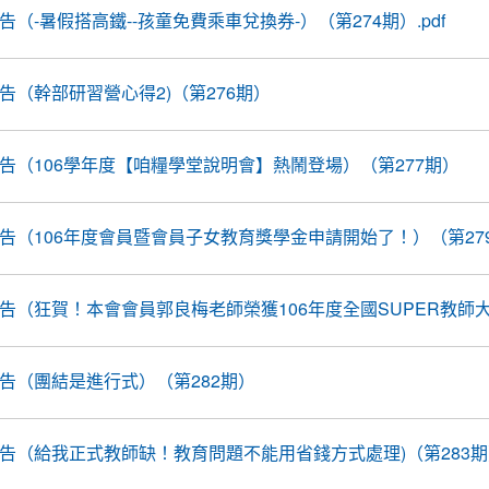
報告（-暑假搭高鐵--孩童免費乘車兌換券-）（第274期）.pdf
線報告（幹部研習營心得2)（第276期）
線報告（106學年度【咱糧學堂說明會】熱鬧登場）（第277期）
線報告（106年度會員暨會員子女教育獎學金申請開始了！）（第27
線報告（狂賀！本會會員郭良梅老師榮獲106年度全國SUPER教師大專
線報告（團結是進行式）（第282期）
線報告（給我正式教師缺！教育問題不能用省錢方式處理)（第283期）