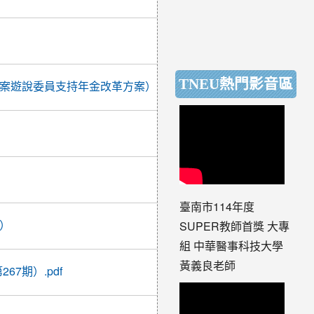
08:21:06
2017-
05-04
10:58:12
2017-
TNEU熱門影音區
說委員支持年金改革方案）( 第263期）.pdf
05-08
07:30:32
2017-
05-22
22:21:25
2017-
06-01
10:18:38
臺南市114年度
2017-
期）
SUPER教師首獎 大專
05-26
14:55:53
組 中華醫事科技大學
2017-
黃義良老師
67期）.pdf
06-08
12:36:20
2017-