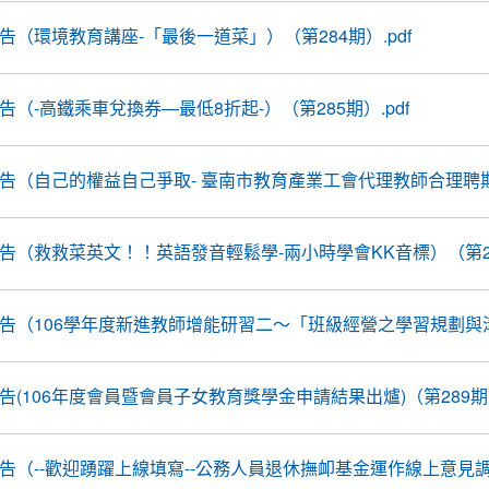
線報告（環境教育講座-「最後一道菜」）（第284期）.pdf
報告（-高鐵乘車兌換券—最低8折起-）（第285期）.pdf
線報告（自己的權益自己爭取- 臺南市教育產業工會代理教師合理聘期
線報告（救救菜英文！！英語發音輕鬆學-兩小時學會KK音標）（第287
線報告（106學年度新進教師增能研習二～「班級經營之學習規劃與溝通
線報告(106年度會員暨會員子女教育獎學金申請結果出爐)（第289期）
線報告（--歡迎踴躍上線填寫--公務人員退休撫卹基金運作線上意見