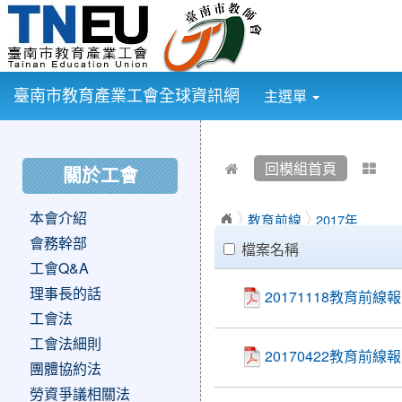
:::
臺南市教育產業工會全球資訊網
主選單
:::
:::
回模組首頁
關於工會
本會介紹
教育前線
2017年
clickAll
會務幹部
檔案名稱
工會Q&A
理事長的話
20171118教育前
工會法
工會法細則
20170422教育
團體協約法
勞資爭議相關法