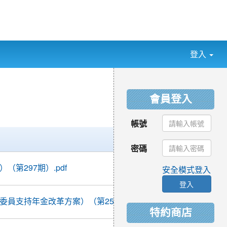
登入
:::
會員登入
帳號
日期
密碼
2017-
第297期）.pdf
安全模式登入
11-19
00:46:47
登入
2017-
說委員支持年金改革方案）（第256期）
04-22
10:35:32
特約商店